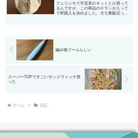
フェリシモで手芸系のキットとか買って
るんですが、この商品のチラシが入って
て即購入を決めました。犬七番飯店って
いうのだとか。HPにあるように、毎月1
個、計7つのおもちゃが届くって言う内容
ですね。どれもいいんだけど、個人的に
はラーメンが凄くいい...
編み物ブームらしい
スーパーTOPですごいサンドウィッチ買
った
ホーム
日記