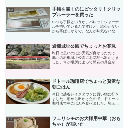
とだったので、母と私が2人それぞれチャ
レンジ。その結果が...
手帳を書くのにピッタリ！クリッ
日記
プルーラーを買った
いつも手帳というか、バレットジャーナ
ルを描いているんですけど、絵心がない
から字ばっかりで、なんか味気ないな、
でも絵は描けないしなぁ…と思っていた
ら今日ロフトで良さげなものを見つけた
ので、思わず買ってしまいました。それ
岩槻城址公園でちょっとお花見
日記
がこちら。クリップルーラ...
昨日は思いのほか天気が良かったので、
地元の岩槻城址公園にお花見へ出かけま
した。何か場所によって開花の具合が違
う気がします。今年は結構日によって気
温差があるからなのかなぁ。木によって
は5分咲きかなっていう状態。それでも結
構な人出で、露店もそれ...
ドトール珈琲店でちょっと贅沢な
日記
朝ごはん
今日は越谷レイクタウンに買い物に行き
ました。朝から出かけたので、ドトール
珈琲店で朝ごはんを食べました。埼玉に
は2店しかないお店みたいですね。アイス
カフェオレとたっぷりサイズのアイスコ
ーヒー。確かにたっぷり。すごい分量で
フェリシモのお犬様用中華（おも
日記
すね。テーブルにきた時...
ちゃ）が届いた