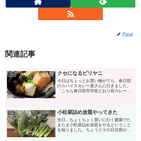
Pural
関連記事
クセになるビリヤニ
日記
今日はちょっとお買い物がてら、春日部
のスパイスカレー屋さんに行きました。
「こちら春日部市学校どおり前カレー
屋」っていうちょっと変わった名前のお
店。でもここのお店、定期的に食べに行
きたくなるんです。今日は季節限定の柚
子チキンビリヤニを注文。あ...
小松菜詰め放題やってきた
日記
先日、ちょくちょく買いに行く農園でた
またま小松菜詰め放題をやるということ
を知りました。ちょうどその日旦那が有
給だったので、いそいそと出かけていき
ました。100円で袋に詰め放題っていうこ