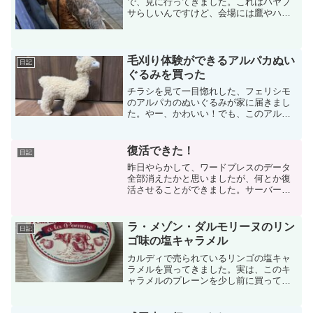
で、見に行ってきました。これはハヤブ
サらしいんですけど、会場には鷹やハヤ
ブサ、フクロウがいっぱい集まってま
す。朝10時に駅前の東横インの最上階か
ら地上の鷹匠さんに向かって鷹が飛んで
いく放鷹術をやってました...
毛刈り体験ができるアルパカぬい
日記
ぐるみを買った
チラシを見て一目惚れした、フェリシモ
のアルパカのぬいぐるみが家に届きまし
た。やー、かわいい！でも、このアルパ
カの可愛さはこれだけじゃないんです
よ。首元にファスナーがあると思うんで
すが、このファスナーを下げて、もこも
復活できた！
日記
こを脱ぐことができるんです...
昨日やらかして、ワードプレスのデータ
全部消えたかと思いましたが、何とか復
活させることができました。サーバーの
引っ越しに失敗して、データの反映に失
敗した感じです。何とか方法はないかな
と思って、旧サーバーのmysqlから投稿の
ラ・メゾン・ダルモリーヌのリン
日記
データを探して新サ...
ゴ味の塩キャラメル
カルディで売られているリンゴの塩キャ
ラメルを買ってきました。実は、このキ
ャラメルのプレーンを少し前に買って、
激うまだったんでリンゴの方もためして
みたいなと思って。フランスのラ・メゾ