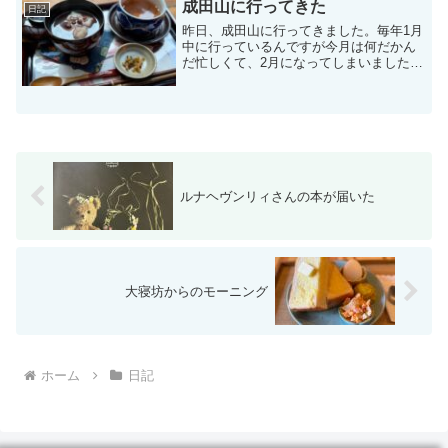
ン・ダルモリーヌというところのキャラ
成田山に行ってきた
日記
メルみたいです。小さい木...
昨日、成田山に行ってきました。毎年1月
中に行っているんですが今月は何だかん
だ忙しくて、2月になってしまいました。
いつも通りお参りをして、一応個人事業
主なんで出世稲荷で朱色のお稲荷さんを
お迎えしたりなどして、今年も何とか仕
事できますようにとお...
ルナヘヴンリィさんの本が届いた
大寝坊からのモーニング
ホーム
日記