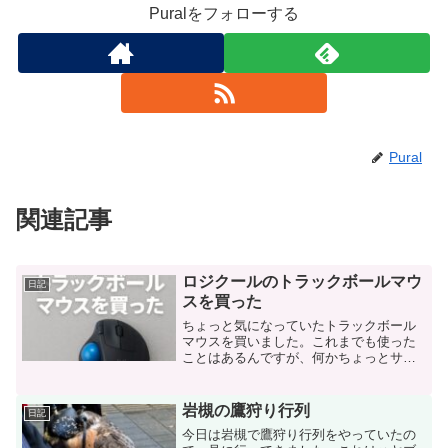
Puralをフォローする
Pural
関連記事
ロジクールのトラックボールマウ
日記
スを買った
ちょっと気になっていたトラックボール
マウスを買いました。これまでも使った
ことはあるんですが、何かちょっとサイ
ズが小さくて手になじまなかったのと、
ボタンのカスタマイズができないのが気
になってたんです。今回買ったのはロジ
岩槻の鷹狩り行列
日記
クールのERGO M57...
今日は岩槻で鷹狩り行列をやっていたの