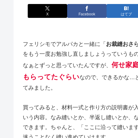
X
Facebook
はてブ
フェリシモでアルパカと一緒に「
お裁縫おさ
をもう一度お勉強し直しましょうっていうも
何せ家
なぁとずっと思っていたんですが、
もらってたぐらい
なので、できるかな…
てみました。
買ってみると、材料一式と作り方の説明書が
いう内容。なみ縫いとか、半返し縫いとか、
できます。ちゃんと、「ここに沿って縫いま
迷うことなく縫い進めていけます。