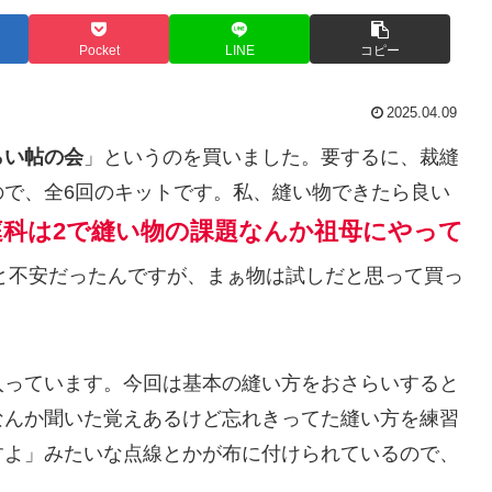
Pocket
LINE
コピー
2025.04.09
らい帖の会
」というのを買いました。要するに、裁縫
ので、全6回のキットです。私、縫い物できたら良い
庭科は2で縫い物の課題なんか祖母にやって
と不安だったんですが、まぁ物は試しだと思って買っ
入っています。今回は基本の縫い方をおさらいすると
なんか聞いた覚えあるけど忘れきってた縫い方を練習
すよ」みたいな点線とかが布に付けられているので、