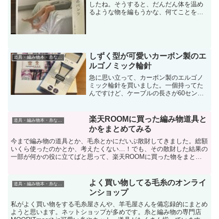
したね。そうすると、だんだん体を温め
るような物を編もうかな、何てことを考
え始めます。昨シーズン、編みたくても
編めなかった毛糸のパンツを編みたいな
ーと思いつつ（散々他に途中のものがあ
るけど）、この一冊を引っ...
しずく型が可愛いカーボン製のエ
道具・編み物本・糸などの話
ルゴノミック輪針
急に思い立って、カーボン製のエルゴノ
ミック輪針を買いました。一個持ってた
んですけど、ケーブルの長さが60センチ
で短かったので、80センチの2.5ミリと、
3ミリから4ミリの3本セットを衝動買い。
超悪天候の今日、無事に届きました。宅
楽天ROOMに買った編み物道具と
道具・編み物本・糸などの話
配の方に感謝...
かをまとめてみる
今まで編み物の道具とか、毛糸とかにだいぶ散財してきました。総額
いくら使ったのかとか、考えたくない…！でも、その散財した結果の
一部が何かの役に立てばと思って、楽天ROOMに買った物をまとめ
ようかと思っています。毛糸とか、編み針って、実物を試し...
よく買い物してる毛糸のオンライ
道具・編み物本・糸などの話
ンショップ
私がよく買い物をする毛糸屋さんや、羊毛屋さんを備忘録的にまとめ
ようと思います。ネットショップが多めです。糸と編み物の専門店