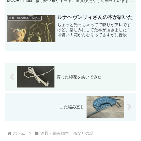
MOORITmoorit.jp可愛い糸やキット、道具がたくさん揃っています。
お店は二子玉川にあるんですが、我が家から...
ルナヘヴンリィさんの本が届いた
道具・編み物本・糸などの話
ちょっと光っちゃってて映りがアレです
けど、楽しみにしてた本が届きました！
可愛い！花かんむりってさすがに普段身
につけないからなぁって思ってたんです
けど、人間用はリースのブローチにする
みたいです。クマちゃんに付けても可愛
いですけど、一応我が家に...
育った綿花を紡いでみた
また編み直し
ホーム
道具・編み物本・糸などの話