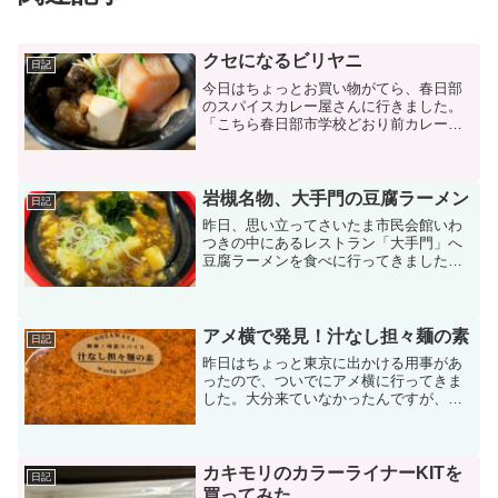
クセになるビリヤニ
日記
今日はちょっとお買い物がてら、春日部
のスパイスカレー屋さんに行きました。
「こちら春日部市学校どおり前カレー
屋」っていうちょっと変わった名前のお
店。でもここのお店、定期的に食べに行
きたくなるんです。今日は季節限定の柚
子チキンビリヤニを注文。あ...
岩槻名物、大手門の豆腐ラーメン
日記
昨日、思い立ってさいたま市民会館いわ
つきの中にあるレストラン「大手門」へ
豆腐ラーメンを食べに行ってきました。
週末だからなのか、市民会館でなにかや
っているのか、割と人が並んでいまし
た。しばらく並んで、名物の豆腐ラーメ
ンを注文。麻婆豆腐っぽいで...
アメ横で発見！汁なし担々麺の素
日記
昨日はちょっと東京に出かける用事があ
ったので、ついでにアメ横に行ってきま
した。大分来ていなかったんですが、最
近のアメ横ってなんか異国感が凄いです
ね。中国系の屋台が多いからだと思うん
ですけど、なんか焼いた鶏肉的な物がそ
のままバーンと置かれてい...
カキモリのカラーライナーKITを
日記
買ってみた