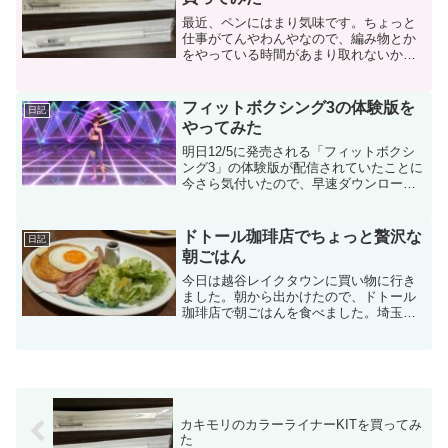
最近、ペンにはまり気味です。ちょっと
仕事がてんやわんやなので、編み物とか
をやっている時間があまり取れないか
ら、せめてメモするときとかに気に入っ
たペンを使って気持ちをアゲようという
気持ちです。そんな中、カキモリのカラ
フィットボクシング3の体験版を
日記
ーライナーKITを買ってみ...
やってみた
明日12/5に発売される「フィットボクシ
ング3」の体験版が配信されていたことに
今さら気付いたので、早速ダウンロード
してやってみました。わー、なんかちょ
っと画像が綺麗になった気がする！今回
は身長体重の他に誕生日も入力します。
ドトール珈琲店でちょっと贅沢な
日記
何か良いことがある...
朝ごはん
今日は越谷レイクタウンに買い物に行き
ました。朝から出かけたので、ドトール
珈琲店で朝ごはんを食べました。埼玉に
は2店しかないお店みたいですね。アイス
カフェオレとたっぷりサイズのアイスコ
ーヒー。確かにたっぷり。すごい分量で
すね。テーブルにきた時...
カキモリのカラーライナーKITを買ってみ
た