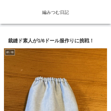
編みつむ日記
裁縫ド素人が1/6ドール服作りに挑戦！
縫い物