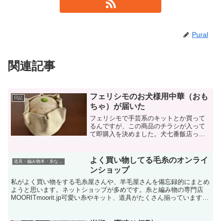
Pural
関連記事
フェリシモのお犬様用中華（おも
日記
ちゃ）が届いた
フェリシモで手芸系のキットとか買って
るんですが、この商品のチラシが入って
て即購入を決めました。犬七番飯店って
いうのだとか。HPにあるように、毎月1
個、計7つのおもちゃが届くって言う内容
ですね。どれもいいんだけど、個人的に
よく買い物してる毛糸のオンライ
道具・編み物本・糸などの話
はラーメンが凄くいい...
ンショップ
私がよく買い物をする毛糸屋さんや、羊毛屋さんを備忘録的にまとめ
ようと思います。ネットショップが多めです。糸と編み物の専門店
MOORITmoorit.jp可愛い糸やキット、道具がたくさん揃っています。
お店は二子玉川にあるんですが、我が家から...