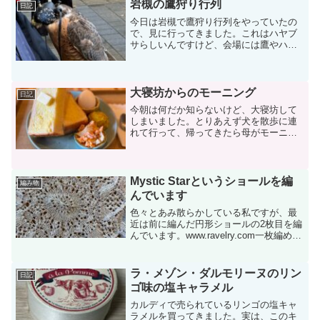
岩槻の鷹狩り行列
日記
今日は岩槻で鷹狩り行列をやっていたの
で、見に行ってきました。これはハヤブ
サらしいんですけど、会場には鷹やハヤ
ブサ、フクロウがいっぱい集まってま
す。朝10時に駅前の東横インの最上階か
ら地上の鷹匠さんに向かって鷹が飛んで
いく放鷹術をやってました...
大寝坊からのモーニング
日記
今朝は何だか知らないけど、大寝坊して
しまいました。とりあえず犬を散歩に連
れて行って、帰ってきたら母がモーニン
グでも行こうかというので、近所のカフ
ェでモーニング。トーストにサラダ2種、
これに温かいカフェラテが付いて500円。
お得！トースト意外...
Mystic Starというショールを編
編み物
んでいます
色々とあみ散らかしている私ですが、最
近は前に編んだ円形ショールの2枚目を編
んでいます。www.ravelry.com一枚編めた
のはいいんですが、糸の関係かサイズが
だいぶ小さくなってしまったんです
ね…。それで、別の糸を使ってもう一枚
ラ・メゾン・ダルモリーヌのリン
日記
編み始めま...
ゴ味の塩キャラメル
カルディで売られているリンゴの塩キャ
ラメルを買ってきました。実は、このキ