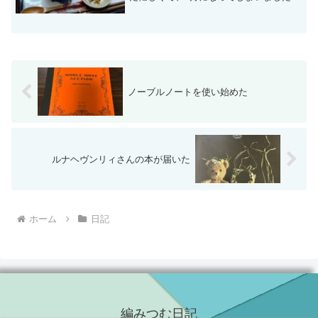
いつも通りお参りをして、一応個人事業
主なんで出世稲荷で朱色のお稲荷さんを
お迎えしたりなどして、今年も何とか仕
事できますようにとお...
ノーブルノートを使い始めた
ルナヘヴンリィさんの本が届いた
ホーム
日記
編みつむ日記