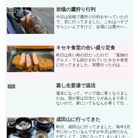
スーパー特集でTOPっていうスーパーが
出てきたりします。元々マミーマートっ
岩槻の鷹狩り行列
日記
ていうスーパーだったの...
今日は岩槻で鷹狩り行列をやっていたの
で、見に行ってきました。これはハヤブ
サらしいんですけど、会場には鷹やハヤ
ブサ、フクロウがいっぱい集まってま
す。朝10時に駅前の東横インの最上階か
ら地上の鷹匠さんに向かって鷹が飛んで
いく放鷹術をやってました...
キセキ食堂の合い盛り定食
日記
昨日は良い肉の日だったので、「孤独の
グルメ」でも紹介されていたキセキ食堂
に行ってきました。実際行ったのは、孤
独のグルメに出ていた上尾のお店ではな
いんですけどね。最近夜営業も始めたと
いうので、ずっとまた行きたいなって思
ってたんです。良い肉の日...
蒸し生姜湯で温活
日記
週末になって、マジで急に寒くなりまし
たね。我が家は日当たりがあんまり良く
ないので、家にいてもなんか寒くて仕方
がありません。かといって電気代もガス
代も高くなったこの頃、ガンガンに暖房
をかけてっていうのも何かはばかられま
成田山に行ってきた
日記
す。ということで、何か温...
昨日、成田山に行ってきました。毎年1月
中に行っているんですが今月は何だかん
だ忙しくて、2月になってしまいました。