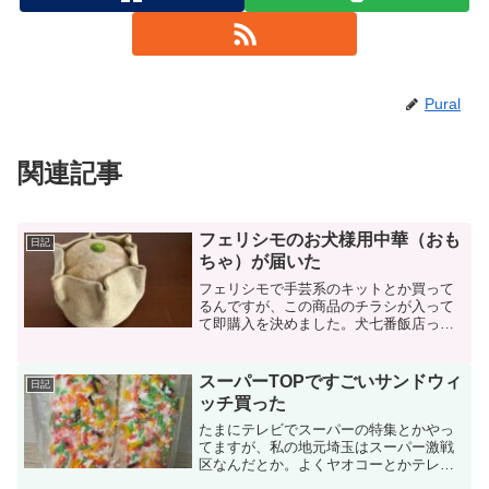
Pural
関連記事
フェリシモのお犬様用中華（おも
日記
ちゃ）が届いた
フェリシモで手芸系のキットとか買って
るんですが、この商品のチラシが入って
て即購入を決めました。犬七番飯店って
いうのだとか。HPにあるように、毎月1
個、計7つのおもちゃが届くって言う内容
ですね。どれもいいんだけど、個人的に
スーパーTOPですごいサンドウィ
日記
はラーメンが凄くいい...
ッチ買った
たまにテレビでスーパーの特集とかやっ
てますが、私の地元埼玉はスーパー激戦
区なんだとか。よくヤオコーとかテレビ
で紹介されてますよね。最近、そういう