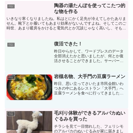
陶器の湯たんぽを使ってこたつ的
日記
な物を作る
いきなり寒くなりましたね。私はとにかく足先が冷えてしかたありま
せん。靴下とか履いてもあまり効果がないんですよね。そしてこのご
時世、あまり暖房をかけると電気代とか冗談じゃなく高いし、そもそ
もエアコンは乾燥するから好きじゃないんですよね。という...
復活できた！
日記
昨日やらかして、ワードプレスのデータ
全部消えたかと思いましたが、何とか復
活させることができました。サーバーの
引っ越しに失敗して、データの反映に失
敗した感じです。何とか方法はないかな
と思って、旧サーバーのmysqlから投稿の
岩槻名物、大手門の豆腐ラーメン
日記
データを探して新サ...
昨日、思い立ってさいたま市民会館いわ
つきの中にあるレストラン「大手門」へ
豆腐ラーメンを食べに行ってきました。
週末だからなのか、市民会館でなにかや
っているのか、割と人が並んでいまし
た。しばらく並んで、名物の豆腐ラーメ
ンを注文。麻婆豆腐っぽいで...
毛刈り体験ができるアルパカぬい
日記
ぐるみを買った
チラシを見て一目惚れした、フェリシモ
のアルパカのぬいぐるみが家に届きまし