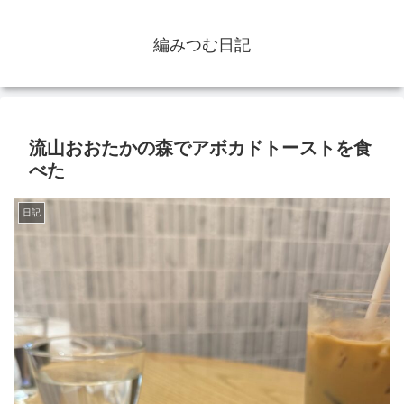
編みつむ日記
流山おおたかの森でアボカドトーストを食
べた
日記