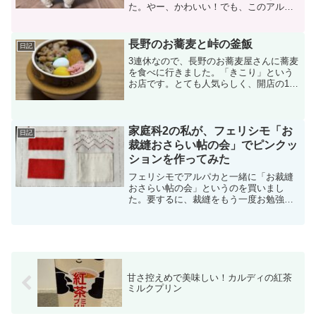
た。やー、かわいい！でも、このアルパ
カの可愛さはこれだけじゃないんです
よ。首元にファスナーがあると思うんで
すが、このファスナーを下げて、もこも
長野のお蕎麦と峠の釜飯
日記
こを脱ぐことができるんです...
3連休なので、長野のお蕎麦屋さんに蕎麦
を食べに行きました。「きこり」という
お店です。とても人気らしく、開店の15
分ほど前に着いたんですが、もう既に6組
待ちでした。実はこのお店、1年ほど前に
も行ったんですがその時には更科そばが
売り切れてしまっ...
家庭科2の私が、フェリシモ「お
日記
裁縫おさらい帖の会」でピンクッ
ションを作ってみた
フェリシモでアルパカと一緒に「お裁縫
おさらい帖の会」というのを買いまし
た。要するに、裁縫をもう一度お勉強し
直しましょうっていうもので、全6回のキ
ットです。私、縫い物できたら良いなぁ
とずっと思っていたんですが、何せ家庭
科は2で縫い物の課題なん...
甘さ控えめで美味しい！カルディの紅茶
ミルクプリン