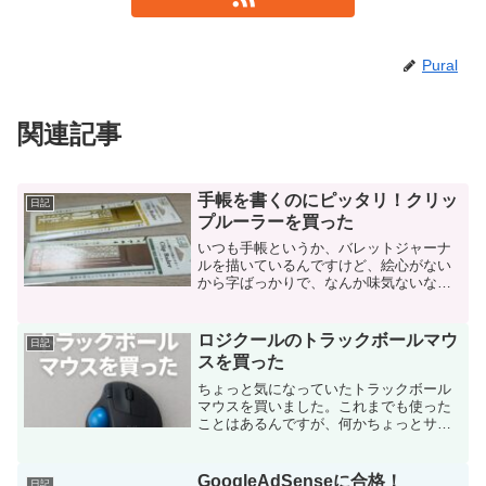
Pural
関連記事
手帳を書くのにピッタリ！クリッ
日記
プルーラーを買った
いつも手帳というか、バレットジャーナ
ルを描いているんですけど、絵心がない
から字ばっかりで、なんか味気ないな、
でも絵は描けないしなぁ…と思っていた
ら今日ロフトで良さげなものを見つけた
ので、思わず買ってしまいました。それ
ロジクールのトラックボールマウ
日記
がこちら。クリップルーラ...
スを買った
ちょっと気になっていたトラックボール
マウスを買いました。これまでも使った
ことはあるんですが、何かちょっとサイ
ズが小さくて手になじまなかったのと、
ボタンのカスタマイズができないのが気
になってたんです。今回買ったのはロジ
GoogleAdSenseに合格！
日記