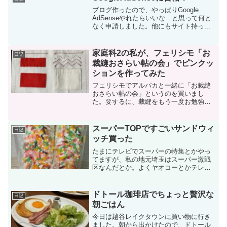
クールのERGO M57...
ブログ作ったので、やっぱりGoogle
AdSenseやれたらいいな…と思って何と
なく申請しました。他にもサイト持って
て、そっちは何度も落とされてたのでま
ぁダメだろうなあ…と思っていたら、何
と合格しました！もう一つのサイトは全
家庭科2の私が、フェリシモ「お
日記
然ダメだったん...
裁縫おさらい帖の会」でピンクッ
ションを作ってみた
フェリシモでアルパカと一緒に「お裁縫
おさらい帖の会」というのを買いまし
た。要するに、裁縫をもう一度お勉強し
直しましょうっていうもので、全6回のキ
ットです。私、縫い物できたら良いなぁ
とずっと思っていたんですが、何せ家庭
スーパーTOPですごいサンドウィ
日記
科は2で縫い物の課題なん...
ッチ買った
たまにテレビでスーパーの特集とかやっ
てますが、私の地元埼玉はスーパー激戦
区なんだとか。よくヤオコーとかテレビ
で紹介されてますよね。最近、そういう
スーパー特集でTOPっていうスーパーが
出てきたりします。元々マミーマートっ
ドトール珈琲店でちょっと贅沢な
日記
ていうスーパーだったの...
朝ごはん
今日は越谷レイクタウンに買い物に行き
ました。朝から出かけたので、ドトール